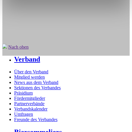
Nach oben
Verband
Über den Verband
Mitglied werden
News aus dem Verband
Sektionen des Verbandes
Präsidium
Fördermitglieder
Partnerverbände
Verbandskalender
Umfragen
Freunde des Verbandes