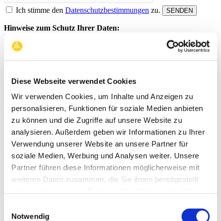
Ich stimme den
Datenschutzbestimmungen
zu.
Hinweise zum Schutz Ihrer Daten:
Die hier von Ihnen angegebenen Daten (Name, E-Mail-Adresse,
Telefonnummer) werden ausschließlich von den zuständigen
Mitarbeitern und Mitgliedern des Präsidiums des Verbandes der
Diplom Biersommeliers (VDBS) verwendet, um auf Ihre
Kontaktanfrage zu antworten und um einen Kontakt zu Ihnen
Diese Webseite verwendet Cookies
herzustellen. Dies ist Teil des Serviceangebots des VDBS und dient
der Kommunikation zwischen dem VDBS und Mitgliedern,
Wir verwenden Cookies, um Inhalte und Anzeigen zu
potentiellen Neumitgliedern und weiteren Interessenten. Die
personenbezogenen Daten werden nicht an Dritte weitergegeben
personalisieren, Funktionen für soziale Medien anbieten
oder zu einem anderen Zweck verwendet. Sobald die
zu können und die Zugriffe auf unsere Website zu
Kommunikation abgeschlossen ist, werden die Daten sofort und
analysieren. Außerdem geben wir Informationen zu Ihrer
unwiederruflich gelöscht. Für weitere Informationen zum Schutz
Ihrer personenbezogenen Daten folgen Sie bitte diesem Link:
Verwendung unserer Website an unsere Partner für
Datenschutzerklärung des VDBS
soziale Medien, Werbung und Analysen weiter. Unsere
Partner führen diese Informationen möglicherweise mit
VERBAND DER DIPLOM BIERSOMMELIERS
weiteren Daten zusammen, die Sie ihnen bereitgestellt
Vereinssitz: Oichtenstraße 13 / 5110 Oberndorf / Österreich
haben oder die sie im Rahmen Ihrer Nutzung der Dienste
Registriert im österreichischen Vereinsregister unter der ZVR
gesammelt haben.
Einwilligungsauswahl
863274216
Notwendig
Impressum