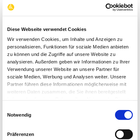
Offizielles Logo des Verbandes der Diplom Biersommeliers
(eingetragene Marke)
:
JPG_cmyk
(1172x873px / 1MB)
Diese Webseite verwendet Cookies
Wir verwenden Cookies, um Inhalte und Anzeigen zu
PNG_rgb
(1181x582px / 116KB)
personalisieren, Funktionen für soziale Medien anbieten
zu können und die Zugriffe auf unsere Website zu
analysieren. Außerdem geben wir Informationen zu Ihrer
PNG_schwarz
(1181x582px / 44kB)
Verwendung unserer Website an unsere Partner für
soziale Medien, Werbung und Analysen weiter. Unsere
Partner führen diese Informationen möglicherweise mit
Informationsmaterial
weiteren Daten zusammen, die Sie ihnen bereitgestellt
haben oder die sie im Rahmen Ihrer Nutzung der Dienste
Chronik zum 20-jährigen Jubiläum des Verbandes 2025
gesammelt haben.
Infoflyer des Verbandes
Einwilligungsauswahl
Presseinformationen über den Verband der Diplom
Notwendig
Biersommeliers
Daten und Fakten über den Verband der Diplom
Biersommeliers
Präferenzen
Beitrittserklärung Verband der Diplom Biersommeliers