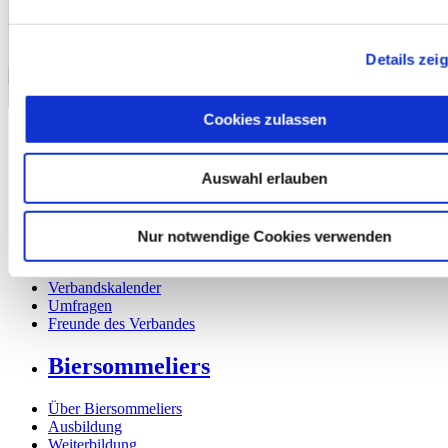
Details zei
Nach oben
Verband
Cookies zulassen
Über den Verband
Auswahl erlauben
Mitglied werden
News aus dem Verband
Sektionen des Verbandes
Präsidium
Nur notwendige Cookies verwenden
Fördermitglieder
Partnerverbände
Verbandskalender
Umfragen
Freunde des Verbandes
Biersommeliers
Über Biersommeliers
Ausbildung
Weiterbildung