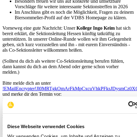
Besonders freuen wir uns auf konkrete und umsetzbare
Vorschläge für weitere interessante Sektionstreffen in 2026
Im Anschluss gibt es noch die Möglichkeit, Fragen zu deinem
Biersommelier-Profil auf der VDBS Homepage zu klären.
Vorneweg eine gute Nachricht: Unser
Kollege Ingo Keim
hat sich
bereit erklärt, die Sektionsleitung Hessen künftig tatkräftig zu
unterstützen. In unserer Online-Runde wollen wir ihm Gelegenheit
geben, sich kurz vorzustellen und ihn - mit eurem Einverständnis -
als Co-Sektionsleiter willkommen heißen.
(Solltest du dich als weitere Co-Sektionsleitung berufen fühlen,
dann kannst du dich an dem Abend oder gerne schon vorher
melden.)
Bitte melde dich an unter
!EMailEncrypter!Jl0MRTgkOmArFkMpCxcuVhkPFksJDysmCz0
und merke dir den Termin vor:
Sonntag, 22. Feb. 2026 um 19:00 Uhr
Den Zugangslink bekommst Du kurz vorher per Email-Reminder
zugeschickt.
Diese Webseite verwendet Cookies
Freu dich auf einen regen und spannenden Austausch!
Hedi
Wir verwenden Cookies, um Inhalte und Anzeigen zu