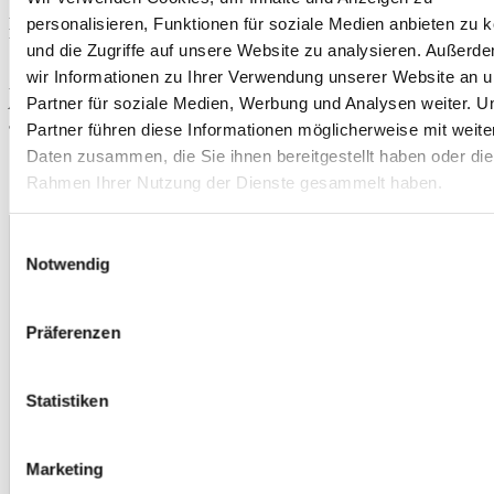
personalisieren, Funktionen für soziale Medien anbieten zu 
Hedi Schmitt
VDBS Sektionsleitung Hessen
und die Zugriffe auf unsere Website zu analysieren. Außerd
wir Informationen zu Ihrer Verwendung unserer Website an 
PS: Sollest du nicht teilnehmen können, kannst du mit deinen
Partner für soziale Medien, Werbung und Analysen weiter. U
Anliegen, Fragen und Ideen gerne jederzeit mit deiner
Sektionsleitung direkt Kontakt aufnehmen.
Partner führen diese Informationen möglicherweise mit weite
Daten zusammen, die Sie ihnen bereitgestellt haben oder die
Rahmen Ihrer Nutzung der Dienste gesammelt haben.
Einwilligungsauswahl
Notwendig
Präferenzen
Statistiken
Marketing